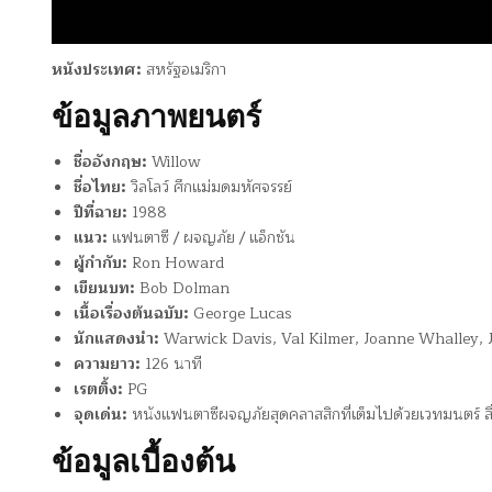
หนังประเทศ:
สหรัฐอเมริกา
ข้อมูลภาพยนตร์
ชื่ออังกฤษ:
Willow
ชื่อไทย:
วิลโลว์ ศึกแม่มดมหัศจรรย์
ปีที่ฉาย:
1988
แนว:
แฟนตาซี / ผจญภัย / แอ็กชัน
ผู้กำกับ:
Ron Howard
เขียนบท:
Bob Dolman
เนื้อเรื่องต้นฉบับ:
George Lucas
นักแสดงนำ:
Warwick Davis, Val Kilmer, Joanne Whalley,
ความยาว:
126 นาที
เรตติ้ง:
PG
จุดเด่น:
หนังแฟนตาซีผจญภัยสุดคลาสสิกที่เต็มไปด้วยเวทมนตร์ สิ่งม
ข้อมูลเบื้องต้น