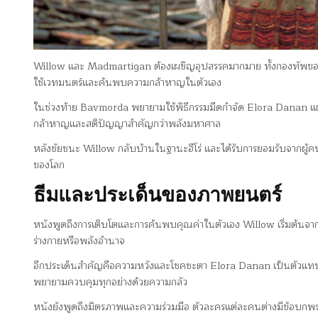
Willow และ Madmartigan ต้องเผชิญอุปสรรคมากมาย ทั้งกองทัพของ 
ใช้เวทมนตร์และค้นพบความกล้าหาญในตัวเอง
ในช่วงท้าย Bavmorda พยายามใช้พิธีกรรมมืดกำจัด Elora Danan แต
กล้าหาญและสติปัญญาสำคัญกว่าพลังมหาศาล
หลังชัยชนะ Willow กลับบ้านในฐานะฮีโร่ และได้รับการยอมรับจากผู้
ของโลก
ธีมและประเด็นของภาพยนตร์
หนังพูดถึงการเติบโตและการค้นพบคุณค่าในตัวเอง Willow เริ่มต้นจากคนธ
ร่างกายหรือพลังอำนาจ
อีกประเด็นสำคัญคือความหวังและโชคชะตา Elora Danan เป็นตัวแ
พยายามควบคุมทุกอย่างด้วยความกลัว
หนังยังพูดถึงมิตรภาพและความร่วมมือ ตัวละครแต่ละคนต่างมีข้อบกพร่อ