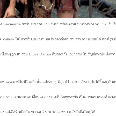
Bavmorda สัตว์ประหลาด และเวทมนตร์อันตราย ระหว่างทาง Willow เริ่มเรีย
่ Willow ใช้ไหวพริบและเวทมนตร์หลอกล่อจนสามารถเอาชนะเธอได้ เขาพิสูจน์
คนที่เคยดูถูกเขา ส่วน Elora Danan ก็ปลอดภัยและกลายเป็นสัญลักษณ์แห่งควา
รรมดาที่ไม่มีใครเชื่อมั่น แต่ค่อย ๆ พิสูจน์ว่าความกล้าหาญไม่ได้ขึ้นอยู่กับ
ทนของอนาคตและการเปลี่ยนแปลง ขณะที่ Bavmorda เป็นภาพแทนของอำนาจที
ง แต่เมื่อร่วมมือกัน พวกเขาจึงสามารถเอาชนะพลังอันยิ่งใหญ่ได้