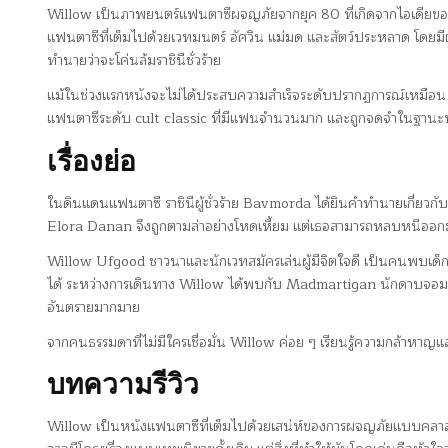
Willow เป็นภาพยนตร์แฟนตาซีผจญภัยจากยุค 80 ที่เกิดจากไอเดียของ
แฟนตาซีที่เต็มไปด้วยเวทมนตร์ อัศวิน แม่มด และสัตว์ประหลาด โดยมีตั
ทำนายว่าจะโค่นล้มราชินีชั่วร้าย
แม้ในช่วงแรกหนังจะไม่ได้ประสบความสำเร็จระดับปรากฏการณ์เหมือน 
แฟนตาซีระดับ cult classic ที่มีแฟนจำนวนมาก และถูกจดจำในฐานะหน
เรื่องย่อ
ในดินแดนแฟนตาซี ราชินีผู้ชั่วร้าย Bavmorda ได้ยินคำทำนายเกี่ยวกั
Elora Danan จึงถูกตามล่าอย่างโหดเหี้ยม แต่เธอสามารถหลบหนีออก
Willow Ufgood ชาวนาและนักเวทสมัครเล่นผู้มีจิตใจดี เป็นคนพบเด็กท
ได้ ระหว่างการเดินทาง Willow ได้พบกับ Madmartigan นักดาบจอมโอ
อันตรายมากมาย
จากคนธรรมดาที่ไม่มีใครเชื่อมั่น Willow ค่อย ๆ เรียนรู้ความกล้าหาญแ
บทความรีวิว
Willow เป็นหนังแฟนตาซีที่เต็มไปด้วยเสน่ห์ของการผจญภัยแบบคลาสสิก 