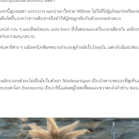
จอันอบอุ่นและตัวละครที่น่าจดจำ
ี้ดูธรรมดา เปราะบาง และน่าเอาใจช่วย Willow ไม่ใช่ฮีโร่ผู้แข็งแกร่งหรือเก่
 เติบโตขึ้นระหว่างการเดินทางจึงทำให้ผู้ชมผูกพันกับตัวละครอย่างมาก
่ห์ กวน ๆ และมีพลังแบบ anti-hero ที่ทั้งตลกและเท่ในเวลาเดียวกัน เคมีระห
งจังกับความสนุกสนาน
ฟนตาซีต่าง ๆ แม้เทคนิคพิเศษบางส่วนจะดูล้าสมัยในปัจจุบัน แต่กลับมีเสน่ห์
แม้คนรอบตัวจะไม่เชื่อมั่นในตัวเขา Madmartigan เป็นนักดาบพเนจรที่ดูเห็นแ
ลี่ยนชะตาโลก Bavmorda เป็นราชินีแม่มดผู้โหดเหี้ยมและหวาดกลัวคำทำนายจน