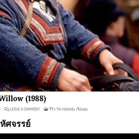
ว Willow (1988)
ON
POSTED
6
LEAVE A COMMENT
รีวิว วิจารณ์หนัง เรื่องย่อ
รีวิว
IN
WILLOW
(1988)
หัศจรรย์