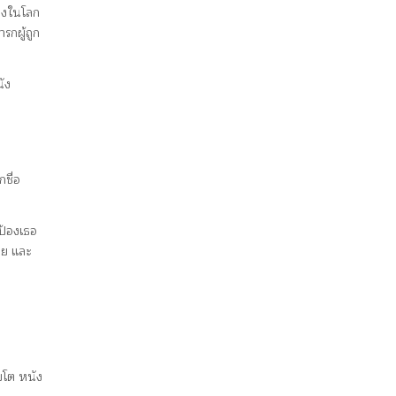
องในโลก
รกผู้ถูก
ัง
ชื่อ
ป้องเธอ
าย และ
บโต หนัง