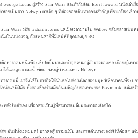
 George Lucas ผู้สร้าง Star Wars และกำกับโดย Ron Howard หนังเล่าเรื่
วเอกเป็นชาว Nelwyn ตัวเล็ก ๆ ที่ต้องออกเดินทางครั้งสำคัญเพื่อปกป้องเด็กทา
Star Wars หรือ Indiana Jones แต่เมื่อเวลาผ่านไป Willow กลับกลายเป็นหน
ึ่งในหนังผจญภัยแฟนตาซีที่มีเสน่ห์ที่สุดของยุค 80
บเด็กทารกคนหนึ่งที่จะเติบโตขึ้นมาและนำจุดจบมาสู่อำนาจของเธอ เด็กหญิงทารก
มาได้และถูกกระแสน้ำพัดมายังหมู่บ้านของชาว Nelwyn
ารกคนนี้ เขาจึงได้รับภารกิจให้นำเธอไปส่งยังโลกของมนุษย์เพื่อหาคนที่จะปก
หังแต่มีฝีมือ ทั้งสองต้องร่วมมือกันเผชิญกับกองทัพของ Bavmorda แม่มดร้
ละพลังในตัวเอง เพื่อกลายเป็นผู้ที่สามารถเปลี่ยนชะตาของโลกได้
มันมีทั้งเวทมนตร์ ฉากต่อสู้ อารมณ์ขัน และการเดินทางของฮีโร่ที่ค่อย ๆ เติ