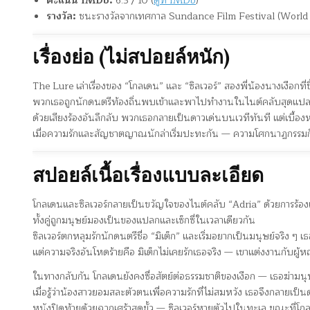
คะแนน IMDb:
6.3 / 10 (
ดูที่ IMDb
)
รางวัล:
ชนะรางวัลจากเทศกาล Sundance Film Festival (World
เรื่องย่อ (ไม่สปอยล์หนัก)
The Lure เล่าเรื่องของ “โกลเดน” และ “ซิลเวอร์” สองพี่น้องนางเงือกที
พวกเธอถูกนักดนตรีท้องถิ่นพบเข้าและพาไปทำงานในไนต์คลับสุดแปลก
ด้วยเสียงร้องอันลึกลับ พวกเธอกลายเป็นดาวเด่นบนเวทีทันที แต่เบื้องห
เมื่อความรักและสัญชาตญาณนักล่าเริ่มปะทะกัน — ความโศกนาฏกรรมก็เ
สปอยล์เนื้อเรื่องแบบละเอียด
โกลเดนและซิลเวอร์กลายเป็นขวัญใจของไนต์คลับ “Adria” ด้วยการร้อง
ทั้งคู่ถูกมนุษย์มองเป็นของแปลกและเซ็กซี่ในเวลาเดียวกัน
ซิลเวอร์ตกหลุมรักนักดนตรีชื่อ “มิเต็ก” และเริ่มอยากเป็นมนุษย์จริง ๆ
แต่ความจริงอันโหดร้ายคือ มิเต็กไม่เคยรักเธอจริง — เขาแต่งงานกับผู้ห
ในทางกลับกัน โกลเดนยังคงซื่อสัตย์ต่อธรรมชาติของเงือก — เธอฆ่ามนุษ
เมื่อรู้ว่าน้องสาวยอมสละตัวตนเพื่อความรักที่ไม่สมหวัง เธอจึงกลายเป
หนังปิดท้ายด้วยฉากเศร้าสุดขั้ว — ซิลเวอร์หายตัวไปในทะเล ขณะที่โกล