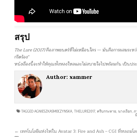
สรุป
The Lure (2017)
คือภาพยนตร์ที่ไม่เหมือนใคร — มันคือการผสมระหว
กรีดร้อง”
หนังเรื่องนี้จะทำให้คุณทั้งหลงใหลและไม่สบายใจไปพร้อมกัน เป็นประ
Author:
xammer
TAGGED
AGNIESZKASMOCZYNSKA
,
THELURE2017
,
ครีบกระหาย
,
นางเงือก
,
ภ
ม
แนะแนว
← เทคโนโลยีแห่งไฟใน Avatar 3: Fire and Ash – CGI ที่หลอมโลก