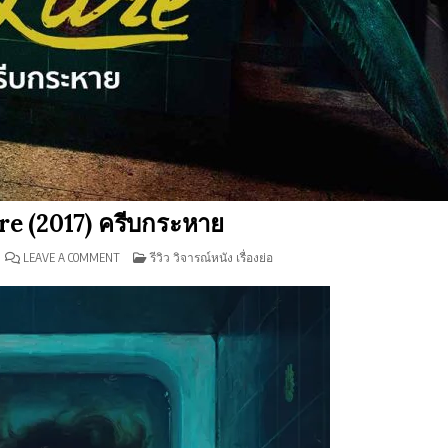
ure (2017) ครีบกระหาย
ON
POSTED
LEAVE A COMMENT
รีวิว วิจารณ์หนัง เรื่องย่อ
รีวิว
IN
THE
LURE
(2017)
ครีบ
กระหาย