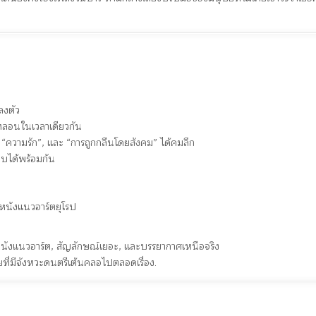
ลงตัว
ะหลอนในเวลาเดียวกัน
, “ความรัก”, และ “การถูกกลืนโดยสังคม” ได้คมลึก
ิบได้พร้อมกัน
หนังแนวอาร์ตยุโรป
หนังแนวอาร์ต, สัญลักษณ์เยอะ, และบรรยากาศเหนือจริง
้ายที่มีจังหวะดนตรีเต้นคลอไปตลอดเรื่อง.