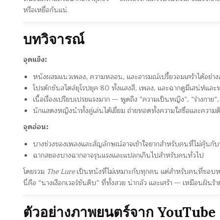
หรือเหยื่อกันแน่.
บทวิจารณ์
จุดแข็ง:
หนังผสมแนวเพลง, ความหลอน, และอารมณ์เปรี้ยวอมเศร้าได้อย่าง
โปรดักชันสไตล์ยุโรปยุค 80 ทั้งแสงสี, เพลง, และฉากดูมีเสน่ห์แล
เนื้อเรื่องเปรียบเปรยแรงมาก — พูดถึง “ความเป็นหญิง”, “ร่างกาย”
นักแสดงหญิงนำทั้งคู่เล่นได้เยี่ยม ถ่ายทอดทั้งความใสซื่อและความด
จุดอ่อน:
บางช่วงของเพลงและสัญลักษณ์อาจเข้าใจยากสำหรับคนที่ไม่คุ้นกับ
ฉากสยองบางฉากอาจรุนแรงและแปลกเกินไปสำหรับคนทั่วไป
โดยรวม
The Lure
เป็นหนังที่ไม่เหมาะกับทุกคน แต่สำหรับคนที่ชอบ
นี่คือ “นางเงือกเวอร์ชันดิบ” ที่ทั้งสวย น่ากลัว และเศร้า — เหมือนฝันร
ตัวอย่างภาพยนตร์จาก YouTube