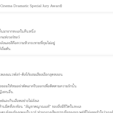
 Cinema Dramatic Special Jury Award)
่ขึ้นมาจากทะเลในคืนหนึ่ง
แห่งวอร์ซอว์
ลังแสงสีคือความหิวกระหายที่คุมไม่อยู่
ริ่มต้น.
เพลงแนวพังก์–ดิสโก้ผสมเสียงเงือกสุดหลอน
 เธอยอมให้หมอผ่าตัดเอาครีบออกเพื่อติดตามความรักนั้น
ญิงคนอื่น.
ย์และกินเลือดอย่างไม่ลังเล
็นด้านมืดที่สะท้อน “สัญชาตญาณแท้” ของสิ่งมีชีวิตในทะเล
เดนยังคงร้องเพลงในบาร์ ท่ามกลางเสียงปรบมือของมนุษย์ที่ไม่เคยเข้าใจว่าเธอ