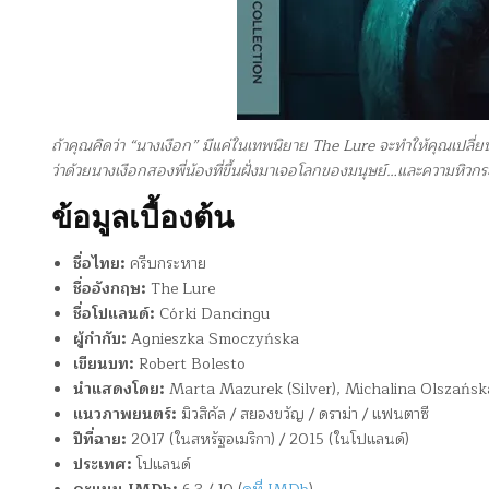
ถ้าคุณคิดว่า “นางเงือก” มีแค่ในเทพนิยาย The Lure จะทำให้คุณเปลี่
ว่าด้วยนางเงือกสองพี่น้องที่ขึ้นฝั่งมาเจอโลกของมนุษย์…และความหิวกระ
ข้อมูลเบื้องต้น
ชื่อไทย:
ครีบกระหาย
ชื่ออังกฤษ:
The Lure
ชื่อโปแลนด์:
Córki Dancingu
ผู้กำกับ:
Agnieszka Smoczyńska
เขียนบท:
Robert Bolesto
นำแสดงโดย:
Marta Mazurek (Silver), Michalina Olszańska
แนวภาพยนตร์:
มิวสิคัล / สยองขวัญ / ดราม่า / แฟนตาซี
ปีที่ฉาย:
2017 (ในสหรัฐอเมริกา) / 2015 (ในโปแลนด์)
ประเทศ:
โปแลนด์