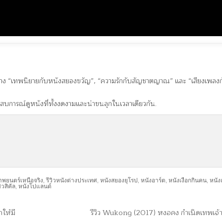
่าง “เทพนิยายกับหนังสยองขวัญ”, “ความรักกับสัญชาตญาณ” และ “เสียงเพลงก
สบการณ์ดูหนังที่ทั้งงดงามและน่าขนลุกในเวลาเดียวกัน.
าพยนตร์เหนือจริง
,
รีวิวหนังต่างประเทศ
,
หนังสยองยุโรป
,
หนังอาร์ต
,
หนังเงือกกินคน
,
หนัง
ิวสิคัล
,
หนังโปแลนด์
ให้มี
รีวิว Wukong (2017) หงอคง กำเนิดเทพเจ