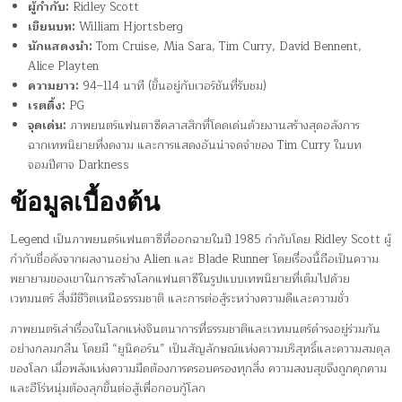
ผู้กำกับ:
Ridley Scott
เขียนบท:
William Hjortsberg
นักแสดงนำ:
Tom Cruise, Mia Sara, Tim Curry, David Bennent,
Alice Playten
ความยาว:
94–114 นาที (ขึ้นอยู่กับเวอร์ชันที่รับชม)
เรตติ้ง:
PG
จุดเด่น:
ภาพยนตร์แฟนตาซีคลาสสิกที่โดดเด่นด้วยงานสร้างสุดอลังการ
ฉากเทพนิยายที่งดงาม และการแสดงอันน่าจดจำของ Tim Curry ในบท
จอมปีศาจ Darkness
ข้อมูลเบื้องต้น
Legend เป็นภาพยนตร์แฟนตาซีที่ออกฉายในปี 1985 กำกับโดย Ridley Scott ผู้
กำกับชื่อดังจากผลงานอย่าง Alien และ Blade Runner โดยเรื่องนี้ถือเป็นความ
พยายามของเขาในการสร้างโลกแฟนตาซีในรูปแบบเทพนิยายที่เต็มไปด้วย
เวทมนตร์ สิ่งมีชีวิตเหนือธรรมชาติ และการต่อสู้ระหว่างความดีและความชั่ว
ภาพยนตร์เล่าเรื่องในโลกแห่งจินตนาการที่ธรรมชาติและเวทมนตร์ดำรงอยู่ร่วมกัน
อย่างกลมกลืน โดยมี “ยูนิคอร์น” เป็นสัญลักษณ์แห่งความบริสุทธิ์และความสมดุล
ของโลก เมื่อพลังแห่งความมืดต้องการครอบครองทุกสิ่ง ความสงบสุขจึงถูกคุกคาม
และฮีโร่หนุ่มต้องลุกขึ้นต่อสู้เพื่อกอบกู้โลก