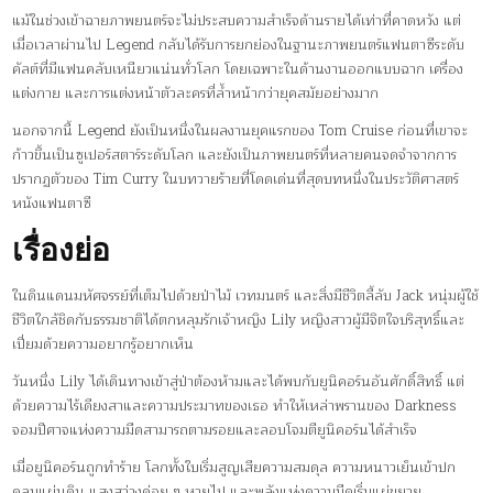
แม้ในช่วงเข้าฉายภาพยนตร์จะไม่ประสบความสำเร็จด้านรายได้เท่าที่คาดหวัง แต่
เมื่อเวลาผ่านไป Legend กลับได้รับการยกย่องในฐานะภาพยนตร์แฟนตาซีระดับ
คัลต์ที่มีแฟนคลับเหนียวแน่นทั่วโลก โดยเฉพาะในด้านงานออกแบบฉาก เครื่อง
แต่งกาย และการแต่งหน้าตัวละครที่ล้ำหน้ากว่ายุคสมัยอย่างมาก
นอกจากนี้ Legend ยังเป็นหนึ่งในผลงานยุคแรกของ Tom Cruise ก่อนที่เขาจะ
ก้าวขึ้นเป็นซูเปอร์สตาร์ระดับโลก และยังเป็นภาพยนตร์ที่หลายคนจดจำจากการ
ปรากฏตัวของ Tim Curry ในบทวายร้ายที่โดดเด่นที่สุดบทหนึ่งในประวัติศาสตร์
หนังแฟนตาซี
เรื่องย่อ
ในดินแดนมหัศจรรย์ที่เต็มไปด้วยป่าไม้ เวทมนตร์ และสิ่งมีชีวิตลี้ลับ Jack หนุ่มผู้ใช้
ชีวิตใกล้ชิดกับธรรมชาติได้ตกหลุมรักเจ้าหญิง Lily หญิงสาวผู้มีจิตใจบริสุทธิ์และ
เปี่ยมด้วยความอยากรู้อยากเห็น
วันหนึ่ง Lily ได้เดินทางเข้าสู่ป่าต้องห้ามและได้พบกับยูนิคอร์นอันศักดิ์สิทธิ์ แต่
ด้วยความไร้เดียงสาและความประมาทของเธอ ทำให้เหล่าพรานของ Darkness
จอมปีศาจแห่งความมืดสามารถตามรอยและลอบโจมตียูนิคอร์นได้สำเร็จ
เมื่อยูนิคอร์นถูกทำร้าย โลกทั้งใบเริ่มสูญเสียความสมดุล ความหนาวเย็นเข้าปก
คลุมแผ่นดิน แสงสว่างค่อย ๆ หายไป และพลังแห่งความมืดเริ่มแผ่ขยาย