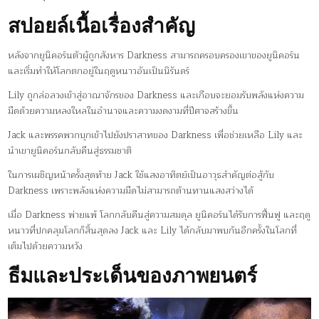
สปอยล์เนื้อเรื่องสำคัญ
หลังจากยูนิคอร์นตัวผู้ถูกสังหาร Darkness สามารถครอบครองเขาของยูนิคอร์น
และเริ่มทำให้โลกตกอยู่ในฤดูหนาวอันเป็นนิรันดร์
Lily ถูกล่อลวงเข้าสู่อาณาจักรของ Darkness และเกือบจะยอมรับพลังแห่งความ
มืดด้วยความหลงใหลในอำนาจและความงดงามที่ปีศาจสร้างขึ้น
Jack และพรรคพวกบุกเข้าไปยังปราสาทของ Darkness เพื่อช่วยเหลือ Lily และ
นำเขายูนิคอร์นกลับคืนสู่ธรรมชาติ
ในการเผชิญหน้าครั้งสุดท้าย Jack ใช้แสงอาทิตย์เป็นอาวุธสำคัญต่อสู้กับ
Darkness เพราะพลังแห่งความมืดไม่สามารถต้านทานแสงสว่างได้
เมื่อ Darkness พ่ายแพ้ โลกกลับคืนสู่ความสมดุล ยูนิคอร์นได้รับการฟื้นฟู และฤดู
หนาวที่ปกคลุมโลกก็สิ้นสุดลง Jack และ Lily ได้กลับมาพบกันอีกครั้งในโลกที่
เต็มไปด้วยความหวัง
ธีมและประเด็นของภาพยนตร์