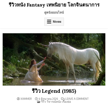
Skip
รีวิวหนัง Fantasy เทพนิยาย โลกจินตนาการ
to
content
ดูหนังออนไลน์
Menu
รีวิว Legend (1985)
ON
XAMMER
4 มิถุนายน 2026
LEAVE A COMMENT
POSTED
รีวิว
รีวิว วิจารณ์หนัง เรื่องย่อ
IN
LEGEND
(1985)