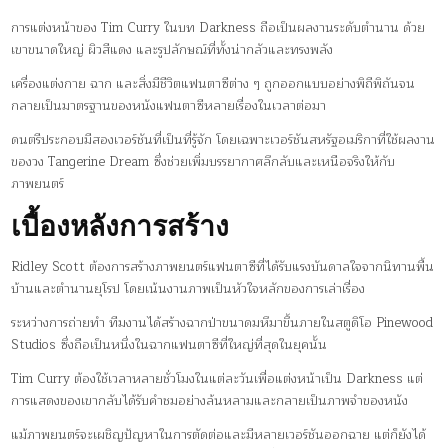
การแต่งหน้าของ Tim Curry ในบท Darkness ถือเป็นผลงานระดับตำนาน ด้วย
เขาขนาดใหญ่ ผิวสีแดง และรูปลักษณ์ที่ทั้งน่ากลัวและทรงพลัง
เครื่องแต่งกาย ฉาก และสิ่งมีชีวิตแฟนตาซีต่าง ๆ ถูกออกแบบอย่างพิถีพิถันจน
กลายเป็นมาตรฐานของหนังแฟนตาซีหลายเรื่องในเวลาต่อมา
ดนตรีประกอบมีสองเวอร์ชันที่เป็นที่รู้จัก โดยเฉพาะเวอร์ชันสหรัฐอเมริกาที่ใช้ผลงาน
ของวง Tangerine Dream ซึ่งช่วยเพิ่มบรรยากาศลึกลับและเหนือจริงให้กับ
ภาพยนตร์
เบื้องหลังการสร้าง
Ridley Scott ต้องการสร้างภาพยนตร์แฟนตาซีที่ได้รับแรงบันดาลใจจากนิทานพื้น
บ้านและตำนานยุโรป โดยเน้นงานภาพเป็นหัวใจหลักของการเล่าเรื่อง
ระหว่างการถ่ายทำ ทีมงานได้สร้างฉากป่าขนาดมหึมาขึ้นภายในสตูดิโอ Pinewood
Studios ซึ่งถือเป็นหนึ่งในฉากแฟนตาซีที่ใหญ่ที่สุดในยุคนั้น
Tim Curry ต้องใช้เวลาหลายชั่วโมงในแต่ละวันเพื่อแต่งหน้าเป็น Darkness แต่
การแสดงของเขากลับได้รับคำชมอย่างล้นหลามและกลายเป็นภาพจำของหนัง
แม้ภาพยนตร์จะเผชิญปัญหาในการตัดต่อและมีหลายเวอร์ชันออกฉาย แต่ก็ยังได้