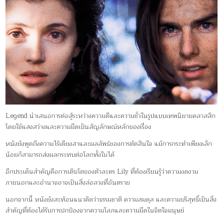
Legend นำเสนอการต่อสู้ระหว่างความดีและความชั่วในรูปแบบเทพนิยายคลาสสิก
โดยใช้แสงสว่างและความมืดเป็นสัญลักษณ์หลักของเรื่อง
หนังยังพูดถึงความไร้เดียงสาและผลลัพธ์ของการตัดสินใจ แม้การกระทำเพียงเล็ก
น้อยก็สามารถส่งผลกระทบต่อโลกทั้งใบได้
อีกประเด็นสำคัญคือการเติบโตของตัวละคร Lily ที่ต้องเรียนรู้ว่าความงดงาม
ภายนอกและอำนาจอาจเป็นสิ่งล่อลวงที่อันตราย
นอกจากนี้ หนังยังสะท้อนแนวคิดว่าธรรมชาติ ความสมดุล และความบริสุทธิ์เป็นสิ่ง
สำคัญที่ต้องได้รับการปกป้องจากความโลภและความมืดในจิตใจมนุษย์