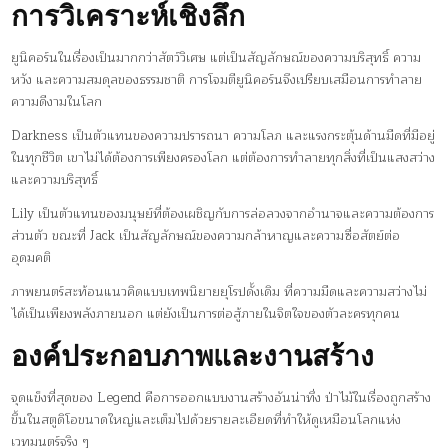
การวิเคราะห์เชิงลึก
ยูนิคอร์นในเรื่องเป็นมากกว่าสัตว์วิเศษ แต่เป็นสัญลักษณ์ของความบริสุทธิ์ ความ
หวัง และความสมดุลของธรรมชาติ การโจมตียูนิคอร์นจึงเปรียบเสมือนการทำลาย
ความดีงามในโลก
Darkness เป็นตัวแทนของความปรารถนา ความโลภ และแรงกระตุ้นด้านมืดที่มีอยู่
ในทุกชีวิต เขาไม่ได้ต้องการเพียงครองโลก แต่ต้องการทำลายทุกสิ่งที่เป็นแสงสว่าง
และความบริสุทธิ์
Lily เป็นตัวแทนของมนุษย์ที่ต้องเผชิญกับการล่อลวงจากอำนาจและความต้องการ
ส่วนตัว ขณะที่ Jack เป็นสัญลักษณ์ของความกล้าหาญและความซื่อสัตย์ต่อ
อุดมคติ
ภาพยนตร์สะท้อนแนวคิดแบบเทพนิยายยุโรปดั้งเดิม ที่ความมืดและความสว่างไม่
ได้เป็นเพียงพลังภายนอก แต่ยังเป็นการต่อสู้ภายในจิตใจของตัวละครทุกคน
องค์ประกอบภาพและงานสร้าง
จุดแข็งที่สุดของ Legend คือการออกแบบงานสร้างอันน่าทึ่ง ป่าไม้ในเรื่องถูกสร้าง
ขึ้นในสตูดิโอขนาดใหญ่และเต็มไปด้วยรายละเอียดที่ทำให้ดูเหมือนโลกแห่ง
เวทมนตร์จริง ๆ