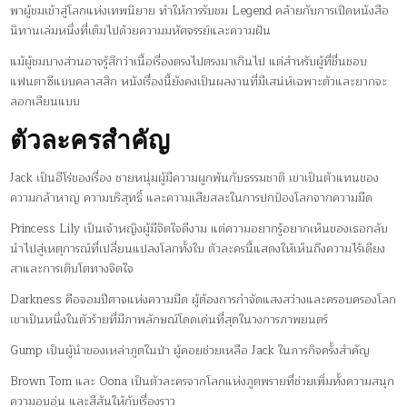
พาผู้ชมเข้าสู่โลกแห่งเทพนิยาย ทำให้การรับชม Legend คล้ายกับการเปิดหนังสือ
นิทานเล่มหนึ่งที่เต็มไปด้วยความมหัศจรรย์และความฝัน
แม้ผู้ชมบางส่วนอาจรู้สึกว่าเนื้อเรื่องตรงไปตรงมาเกินไป แต่สำหรับผู้ที่ชื่นชอบ
แฟนตาซีแบบคลาสสิก หนังเรื่องนี้ยังคงเป็นผลงานที่มีเสน่ห์เฉพาะตัวและยากจะ
ลอกเลียนแบบ
ตัวละครสำคัญ
Jack เป็นฮีโร่ของเรื่อง ชายหนุ่มผู้มีความผูกพันกับธรรมชาติ เขาเป็นตัวแทนของ
ความกล้าหาญ ความบริสุทธิ์ และความเสียสละในการปกป้องโลกจากความมืด
Princess Lily เป็นเจ้าหญิงผู้มีจิตใจดีงาม แต่ความอยากรู้อยากเห็นของเธอกลับ
นำไปสู่เหตุการณ์ที่เปลี่ยนแปลงโลกทั้งใบ ตัวละครนี้แสดงให้เห็นถึงความไร้เดียง
สาและการเติบโตทางจิตใจ
Darkness คือจอมปีศาจแห่งความมืด ผู้ต้องการกำจัดแสงสว่างและครอบครองโลก
เขาเป็นหนึ่งในตัวร้ายที่มีภาพลักษณ์โดดเด่นที่สุดในวงการภาพยนตร์
Gump เป็นผู้นำของเหล่าภูตในป่า ผู้คอยช่วยเหลือ Jack ในภารกิจครั้งสำคัญ
Brown Tom และ Oona เป็นตัวละครจากโลกแห่งภูตพรายที่ช่วยเพิ่มทั้งความสนุก
ความอบอุ่น และสีสันให้กับเรื่องราว