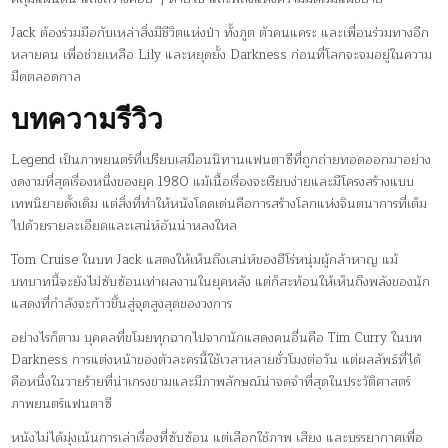
Jack ต้องร่วมมือกับเหล่าสิ่งมีชีวิตแห่งป่า ทั้งภูต ตัวคนแคระ และเพื่อนร่วมทางอีก
หลายคน เพื่อช่วยเหลือ Lily และหยุดยั้ง Darkness ก่อนที่โลกจะจมอยู่ในความ
มืดตลอดกาล
บทความรีวิว
Legend เป็นภาพยนตร์ที่เปรียบเสมือนนิทานแฟนตาซีที่ถูกถ่ายทอดออกมาอย่าง
งดงามที่สุดเรื่องหนึ่งของยุค 1980 แม้เนื้อเรื่องจะเรียบง่ายและมีโครงสร้างแบบ
เทพนิยายดั้งเดิม แต่สิ่งที่ทำให้หนังโดดเด่นคือการสร้างโลกแห่งจินตนาการที่เต็ม
ไปด้วยรายละเอียดและเสน่ห์อันน่าหลงใหล
Tom Cruise ในบท Jack แสดงให้เห็นถึงเสน่ห์ของฮีโร่หนุ่มผู้กล้าหาญ แม้
บทบาทนี้จะยังไม่ซับซ้อนเท่าผลงานในยุคหลัง แต่ก็สะท้อนให้เห็นถึงพลังของนัก
แสดงที่กำลังจะก้าวขึ้นสู่จุดสูงสุดของวงการ
อย่างไรก็ตาม บุคคลที่ขโมยทุกฉากไปจากนักแสดงคนอื่นคือ Tim Curry ในบท
Darkness การแต่งหน้าของตัวละครนี้ใช้เวลาหลายชั่วโมงต่อวัน แต่ผลลัพธ์ที่ได้
คือหนึ่งในวายร้ายที่น่าเกรงขามและมีภาพลักษณ์น่าจดจำที่สุดในประวัติศาสตร์
ภาพยนตร์แฟนตาซี
หนังไม่ได้มุ่งเน้นการเล่าเรื่องที่ซับซ้อน แต่เลือกใช้ภาพ เสียง และบรรยากาศเพื่อ