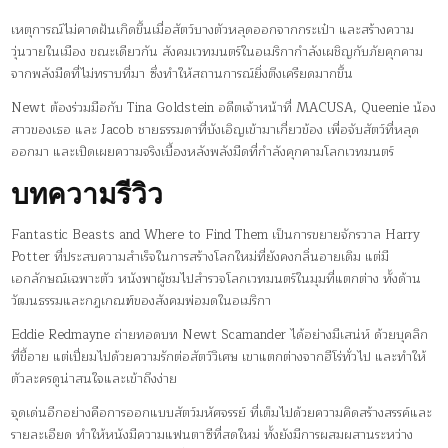
เหตุการณ์ไม่คาดฝันเกิดขึ้นเมื่อสัตว์บางตัวหลุดออกจากกระเป๋า และสร้างความ
วุ่นวายในเมือง ขณะเดียวกัน สังคมเวทมนตร์ในอเมริกากำลังเผชิญกับภัยคุกคาม
จากพลังมืดที่ไม่ทราบที่มา ซึ่งทำให้สถานการณ์ยิ่งตึงเครียดมากขึ้น
Newt ต้องร่วมมือกับ Tina Goldstein อดีตเจ้าหน้าที่ MACUSA, Queenie น้อง
สาวของเธอ และ Jacob ชายธรรมดาที่บังเอิญเข้ามาเกี่ยวข้อง เพื่อจับสัตว์ที่หลุด
ออกมา และเปิดเผยความจริงเบื้องหลังพลังมืดที่กำลังคุกคามโลกเวทมนตร์
บทความรีวิว
Fantastic Beasts and Where to Find Them เป็นการขยายจักรวาล Harry
Potter ที่ประสบความสำเร็จในการสร้างโลกใหม่ที่ยังคงกลิ่นอายเดิม แต่มี
เอกลักษณ์เฉพาะตัว หนังพาผู้ชมไปสำรวจโลกเวทมนตร์ในมุมที่แตกต่าง ทั้งด้าน
วัฒนธรรมและกฎเกณฑ์ของสังคมพ่อมดในอเมริกา
Eddie Redmayne ถ่ายทอดบท Newt Scamander ได้อย่างมีเสน่ห์ ด้วยบุคลิก
ที่ขี้อาย แต่เปี่ยมไปด้วยความรักต่อสัตว์วิเศษ เขาแตกต่างจากฮีโร่ทั่วไป และทำให้
ตัวละครดูน่าสนใจและเข้าถึงง่าย
จุดเด่นอีกอย่างคือการออกแบบสัตว์มหัศจรรย์ ที่เต็มไปด้วยความคิดสร้างสรรค์และ
รายละเอียด ทำให้หนังมีความแฟนตาซีที่สดใหม่ ทั้งยังมีการผสมผสานระหว่าง