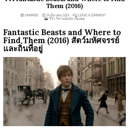
Them (2016)
ON
XAMMER
24 มีนาคม 2026
LEAVE A COMMENT
POSTED
รีวิว
รีวิว วิจารณ์หนัง เรื่องย่อ
IN
FANTASTIC
BEASTS
AND
Fantastic Beasts and Where to
WHERE
TO
Find Them (2016) สัตว์มหัศจรรย์
FIND
THEM
และถิ่นที่อยู่
(2016)