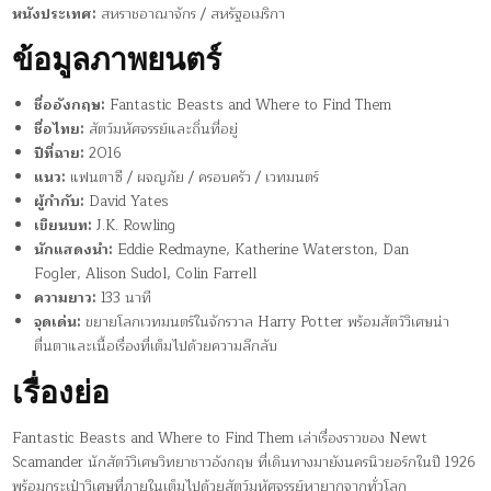
หนังประเทศ:
สหราชอาณาจักร / สหรัฐอเมริกา
ข้อมูลภาพยนตร์
ชื่ออังกฤษ:
Fantastic Beasts and Where to Find Them
ชื่อไทย:
สัตว์มหัศจรรย์และถิ่นที่อยู่
ปีที่ฉาย:
2016
แนว:
แฟนตาซี / ผจญภัย / ครอบครัว / เวทมนตร์
ผู้กำกับ:
David Yates
เขียนบท:
J.K. Rowling
นักแสดงนำ:
Eddie Redmayne, Katherine Waterston, Dan
Fogler, Alison Sudol, Colin Farrell
ความยาว:
133 นาที
จุดเด่น:
ขยายโลกเวทมนตร์ในจักรวาล Harry Potter พร้อมสัตว์วิเศษน่า
ตื่นตาและเนื้อเรื่องที่เต็มไปด้วยความลึกลับ
เรื่องย่อ
Fantastic Beasts and Where to Find Them เล่าเรื่องราวของ Newt
Scamander นักสัตว์วิเศษวิทยาชาวอังกฤษ ที่เดินทางมายังนครนิวยอร์กในปี 1926
พร้อมกระเป๋าวิเศษที่ภายในเต็มไปด้วยสัตว์มหัศจรรย์หายากจากทั่วโลก