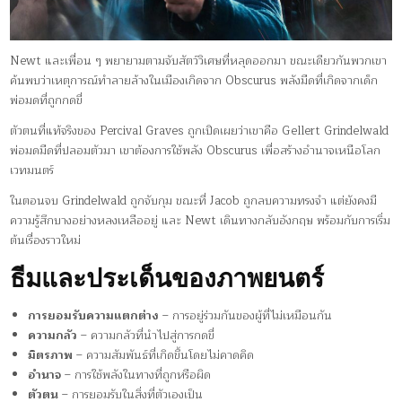
Newt และเพื่อน ๆ พยายามตามจับสัตว์วิเศษที่หลุดออกมา ขณะเดียวกันพวกเขา
ค้นพบว่าเหตุการณ์ทำลายล้างในเมืองเกิดจาก Obscurus พลังมืดที่เกิดจากเด็ก
พ่อมดที่ถูกกดขี่
ตัวตนที่แท้จริงของ Percival Graves ถูกเปิดเผยว่าเขาคือ Gellert Grindelwald
พ่อมดมืดที่ปลอมตัวมา เขาต้องการใช้พลัง Obscurus เพื่อสร้างอำนาจเหนือโลก
เวทมนตร์
ในตอนจบ Grindelwald ถูกจับกุม ขณะที่ Jacob ถูกลบความทรงจำ แต่ยังคงมี
ความรู้สึกบางอย่างหลงเหลืออยู่ และ Newt เดินทางกลับอังกฤษ พร้อมกับการเริ่ม
ต้นเรื่องราวใหม่
ธีมและประเด็นของภาพยนตร์
การยอมรับความแตกต่าง
– การอยู่ร่วมกันของผู้ที่ไม่เหมือนกัน
ความกลัว
– ความกลัวที่นำไปสู่การกดขี่
มิตรภาพ
– ความสัมพันธ์ที่เกิดขึ้นโดยไม่คาดคิด
อำนาจ
– การใช้พลังในทางที่ถูกหรือผิด
ตัวตน
– การยอมรับในสิ่งที่ตัวเองเป็น