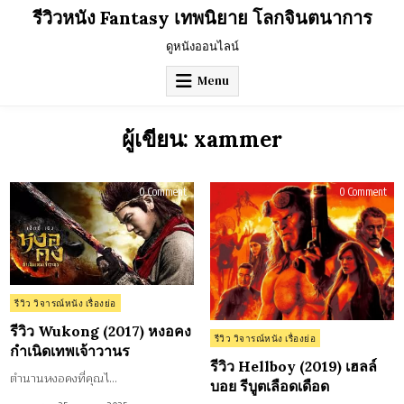
Skip
รีวิวหนัง Fantasy เทพนิยาย โลกจินตนาการ
to
content
ดูหนังออนไลน์
Menu
ผู้เขียน:
xammer
on
on
0 Comment
0 Comment
รีวิว
รีวิว
Wukong
Hell
(2017)
(201
หงอ
เฮ
คง
ลล์
กำเนิด
บอ
เทพเจ้า
รี
วานร
บูต
เลื
เดื
Posted
รีวิว วิจารณ์หนัง เรื่องย่อ
in
รีวิว Wukong (2017) หงอคง
Posted
รีวิว วิจารณ์หนัง เรื่องย่อ
กำเนิดเทพเจ้าวานร
in
รีวิว Hellboy (2019) เฮลล์
ตำนานหงอคงที่คุณไ…
บอย รีบูตเลือดเดือด