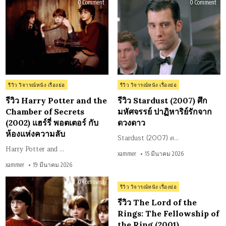
on
on
0 Comment
0 Comment
รีวิว
รีวิว
Harry
Star
Potter
(20
and
ศึก
the
มหั
Chamber
ปาฏ
of
รัก
Secrets
จา
(2002)
ดว
แฮร์
รี่
พอต
เตอร์
Posted
Posted
รีวิว วิจารณ์หนัง เรื่องย่อ
รีวิว วิจารณ์หนัง เรื่องย่อ
กับ
in
in
ห้อง
แห่ง
รีวิว Harry Potter and the
รีวิว Stardust (2007) ศึก
ความ
Chamber of Secrets
มหัศจรรย์ ปาฏิหาริย์รักจาก
ลับ
(2002) แฮร์รี่ พอตเตอร์ กับ
ดวงดาว
ห้องแห่งความลับ
Stardust (2007) ศ…
Harry Potter and …
xammer
15 มีนาคม 2026
xammer
19 มีนาคม 2026
on
on
0 Comment
0 Comment
Posted
รีวิว
รีวิว วิจารณ์หนัง เรื่องย่อ
รีวิว
Harry
The
in
Potter
Lor
รีวิว The Lord of the
and
of
the
the
Rings: The Fellowship of
Sorcerer’s
Ring
the Ring (2001)
Stone
The