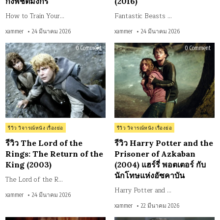
กิ้งพิชิตมังกร
(2016)
How to Train Your…
Fantastic Beasts …
xammer
24 มีนาคม 2026
xammer
24 มีนาคม 2026
on
on
0 Comment
0 Comment
รีวิว
รีวิว
The
Har
Lord
Pott
of
and
the
the
Rings:
Pris
The
of
Return
Azk
of
(20
the
แฮร
King
รี่
(2003)
พอ
เตอร
Posted
Posted
รีวิว วิจารณ์หนัง เรื่องย่อ
รีวิว วิจารณ์หนัง เรื่องย่อ
กับ
in
in
นัก
แห่
รีวิว The Lord of the
รีวิว Harry Potter and the
งอั
Rings: The Return of the
Prisoner of Azkaban
คา
บัน
King (2003)
(2004) แฮร์รี่ พอตเตอร์ กับ
นักโทษแห่งอัซคาบัน
The Lord of the R…
Harry Potter and …
xammer
24 มีนาคม 2026
xammer
22 มีนาคม 2026