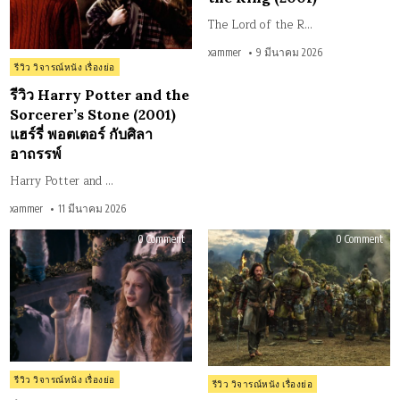
(2001)
Fell
แฮร์
of
The Lord of the R…
รี่
the
พอต
Rin
เตอร์
(20
xammer
9 มีนาคม 2026
กับ
Posted
รีวิว วิจารณ์หนัง เรื่องย่อ
ศิลา
in
อาถรรพ์
รีวิว Harry Potter and the
Sorcerer’s Stone (2001)
แฮร์รี่ พอตเตอร์ กับศิลา
อาถรรพ์
Harry Potter and …
xammer
11 มีนาคม 2026
on
on
0 Comment
0 Comment
รีวิว
รีวิว
Alice
Warc
in
วอร์
Wonderland
คร
อ
ฟต์
ลิซ
กำเ
ใน
ศึก
แดน
สอง
มหัศจรรย์
พิภ
(2010)
(201
Posted
Posted
รีวิว วิจารณ์หนัง เรื่องย่อ
รีวิว วิจารณ์หนัง เรื่องย่อ
in