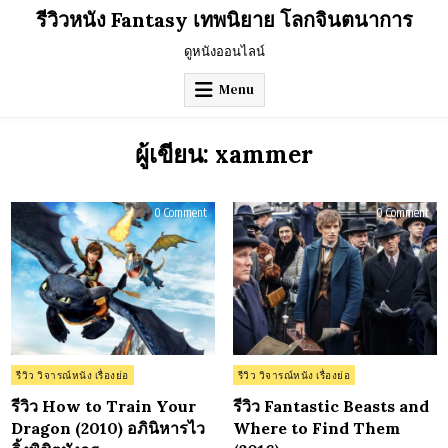
Skip
รีวิวหนัง Fantasy เทพนิยาย โลกจินตนาการ
to
content
ดูหนังออนไลน์
Menu
ผู้เขียน:
xammer
on
on
0 Comment
0 Comment
รีวิว
รีวิว
How
Fant
to
Beas
Train
and
Your
Whe
Dragon
to
(2010)
Fin
อภิ
Th
นิ
(201
หาร
ไว
กิ้ง
พิชิต
Posted
Posted
รีวิว วิจารณ์หนัง เรื่องย่อ
รีวิว วิจารณ์หนัง เรื่องย่อ
มังกร
in
in
รีวิว How to Train Your
รีวิว Fantastic Beasts and
Dragon (2010) อภินิหารไว
Where to Find Them