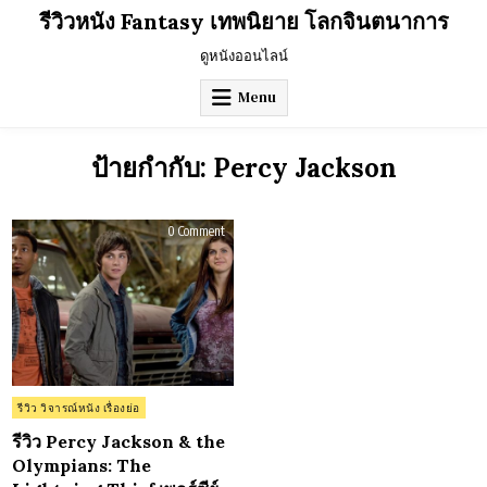
Skip
รีวิวหนัง Fantasy เทพนิยาย โลกจินตนาการ
to
content
ดูหนังออนไลน์
Menu
ป้ายกำกับ:
Percy Jackson
on
0 Comment
รีวิว
Percy
Jackson
&
the
Olympians:
The
Lightning
Thief
เพ
อร์
ซีย์
แจ็กสัน
Posted
รีวิว วิจารณ์หนัง เรื่องย่อ
กับ
in
สายฟ้า
ที่
รีวิว Percy Jackson & the
หาย
Olympians: The
ไป
(2010)