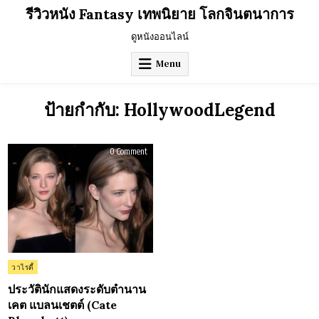
Skip
รีวิวหนัง Fantasy เทพนิยาย โลกจินตนาการ
to
content
ดูหนังออนไลน์
Menu
ป้ายกำกับ:
HollywoodLegend
on
0 Comment
ประวัติ
นัก
แสดง
ระดับ
ตำนาน
เคต
แบ
ลน
เชตต์
(Cate
Blanchett)
Posted
วาไรตี้
in
ประวัตินักแสดงระดับตำนาน
เคต แบลนเชตต์ (Cate