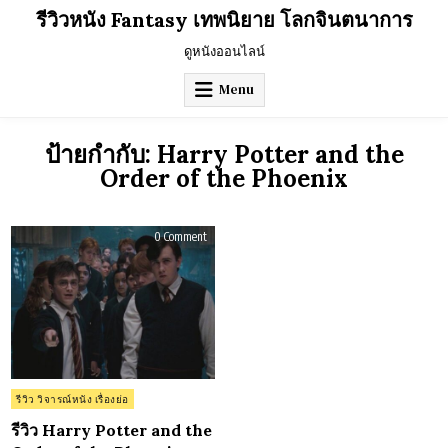
Skip
รีวิวหนัง Fantasy เทพนิยาย โลกจินตนาการ
to
content
ดูหนังออนไลน์
Menu
ป้ายกำกับ:
Harry Potter and the
Order of the Phoenix
on
0 Comment
รีวิว
Harry
Potter
and
the
Order
of
the
Phoenix
(2007)
Posted
รีวิว วิจารณ์หนัง เรื่องย่อ
in
รีวิว Harry Potter and the