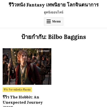
Skip
รีวิวหนัง Fantasy เทพนิยาย โลกจินตนาการ
to
content
ดูหนังออนไลน์
Menu
ป้ายกำกับ:
Bilbo Baggins
on
0 Comment
รีวิว
The
Hobbit:
An
Unexpected
Journey
(2012)
Posted
รีวิว วิจารณ์หนัง เรื่องย่อ
in
รีวิว The Hobbit: An
Unexpected Journey