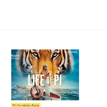
Skip
to
content
on
0 Comment
รีวิว
Life
of
Pi
(2012)
ชีวิต
อัศจรรย์
ของ
พาย
Posted
รีวิว วิจารณ์หนัง เรื่องย่อ