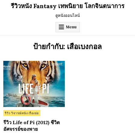
Skip
รีวิวหนัง Fantasy เทพนิยาย โลกจินตนาการ
to
content
ดูหนังออนไลน์
Menu
ป้ายกำกับ:
เสือเบงกอล
on
0 Comment
รีวิว
Life
of
Pi
(2012)
ชีวิต
อัศจรรย์
ของ
พาย
Posted
รีวิว วิจารณ์หนัง เรื่องย่อ
in
รีวิว Life of Pi (2012) ชีวิต
อัศจรรย์ของพาย