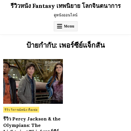
Skip
รีวิวหนัง Fantasy เทพนิยาย โลกจินตนาการ
to
content
ดูหนังออนไลน์
Menu
ป้ายกำกับ:
เพอร์ซีย์แจ็กสัน
on
0 Comment
รีวิว
Percy
Jackson
&
the
Olympians:
The
Lightning
Thief
เพ
อร์
ซีย์
แจ็กสัน
Posted
รีวิว วิจารณ์หนัง เรื่องย่อ
กับ
in
สายฟ้า
ที่
รีวิว Percy Jackson & the
หาย
Olympians: The
ไป
(2010)