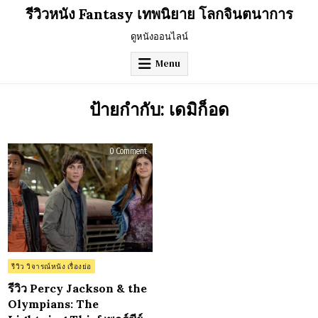
Skip
รีวิวหนัง Fantasy เทพนิยาย โลกจินตนาการ
to
content
ดูหนังออนไลน์
Menu
ป้ายกำกับ:
เดมิก็อด
on
0 Comment
รีวิว
Percy
Jackson
&
the
Olympians:
The
Lightning
Thief
เพ
อร์
ซีย์
แจ็กสัน
Posted
รีวิว วิจารณ์หนัง เรื่องย่อ
กับ
in
สายฟ้า
ที่
รีวิว Percy Jackson & the
หาย
Olympians: The
ไป
(2010)