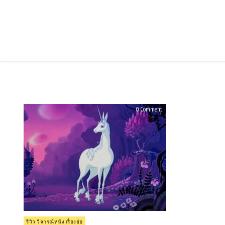
Skip
to
content
on
0 Comment
รีวิว
The
Last
Unicorn
(1982)
Posted
รีวิว วิจารณ์หนัง เรื่องย่อ