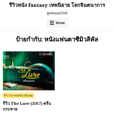
Skip
รีวิวหนัง Fantasy เทพนิยาย โลกจินตนาการ
to
content
ดูหนังออนไลน์
Menu
ป้ายกำกับ:
หนังแฟนตาซีมิวสิคัล
on
0 Comment
รีวิว
The
Lure
(2017)
ครีบ
กระหาย
Posted
รีวิว วิจารณ์หนัง เรื่องย่อ
in
รีวิว The Lure (2017) ครีบ
กระหาย