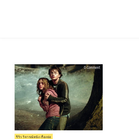
Skip
to
content
on
0 Comment
รีวิว
Harry
Potter
and
the
Prisoner
of
Azkaban
(2004)
แฮร์
รี่
พอต
เตอร์
กับ
นักโทษ
แห่
งอัซ
คา
Posted
รีวิว วิจารณ์หนัง เรื่องย่อ
บัน