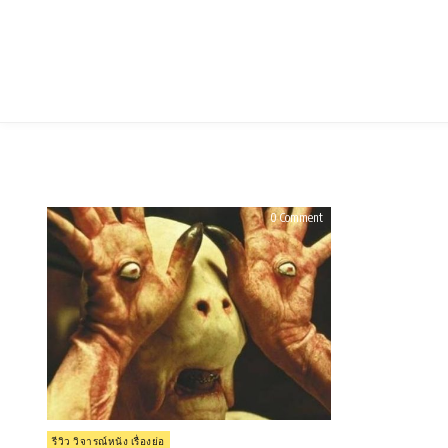
Skip
to
content
on
0 Comment
รีวิว
Pan’s
Labyrinth
แพน’s
ลา
บิ
ริน
ธ์
(2006)
Posted
รีวิว วิจารณ์หนัง เรื่องย่อ