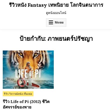
Skip
รีวิวหนัง Fantasy เทพนิยาย โลกจินตนาการ
to
content
ดูหนังออนไลน์
Menu
ป้ายกำกับ:
ภาพยนตร์ปรัชญา
on
0 Comment
รีวิว
Life
of
Pi
(2012)
ชีวิต
อัศจรรย์
ของ
พาย
Posted
รีวิว วิจารณ์หนัง เรื่องย่อ
in
รีวิว Life of Pi (2012) ชีวิต
อัศจรรย์ของพาย