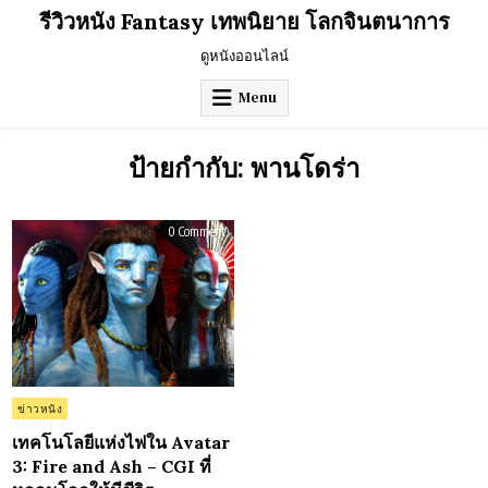
Skip
รีวิวหนัง Fantasy เทพนิยาย โลกจินตนาการ
to
content
ดูหนังออนไลน์
Menu
ป้ายกำกับ:
พานโดร่า
on
0 Comment
เทคโนโลยี
แห่ง
ไฟใน
Avatar
3:
Fire
and
Ash
–
CGI
ที่
หลอม
โลก
Posted
ข่าวหนัง
ให้
in
มี
ชีวิต
เทคโนโลยีแห่งไฟใน Avatar
3: Fire and Ash – CGI ที่