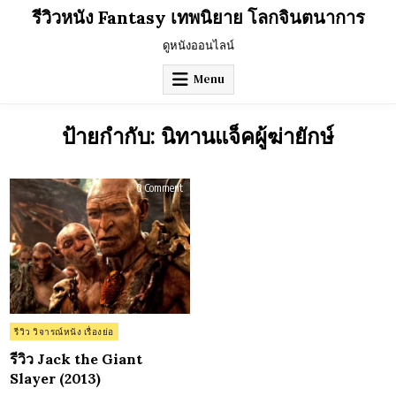
Skip
รีวิวหนัง Fantasy เทพนิยาย โลกจินตนาการ
to
content
ดูหนังออนไลน์
Menu
ป้ายกำกับ:
นิทานแจ็คผู้ฆ่ายักษ์
on
0 Comment
รีวิว
Jack
the
Giant
Slayer
(2013)
Posted
รีวิว วิจารณ์หนัง เรื่องย่อ
in
รีวิว Jack the Giant
Slayer (2013)