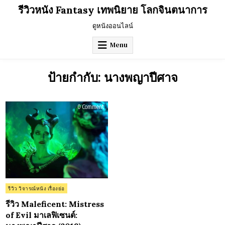
Skip
รีวิวหนัง Fantasy เทพนิยาย โลกจินตนาการ
to
content
ดูหนังออนไลน์
Menu
ป้ายกำกับ:
นางพญาปีศาจ
on
0 Comment
รีวิว
Maleficent:
Mistress
of
Evil
มาเล
ฟิ
เซนต์:
นางพญา
ปีศาจ
(2019)
Posted
รีวิว วิจารณ์หนัง เรื่องย่อ
in
รีวิว Maleficent: Mistress
of Evil มาเลฟิเซนต์: