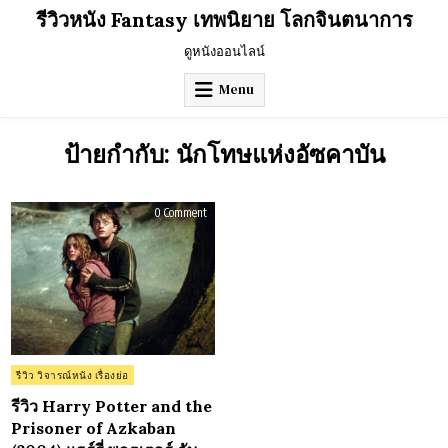
Skip
รีวิวหนัง Fantasy เทพนิยาย โลกจินตนาการ
to
content
ดูหนังออนไลน์
Menu
ป้ายกำกับ:
นักโทษแห่งอัซคาบัน
on
0 Comment
รีวิว
Harry
Potter
and
the
Prisoner
of
Azkaban
(2004)
แฮร์
รี่
พอต
เตอร์
Posted
รีวิว วิจารณ์หนัง เรื่องย่อ
กับ
in
นักโทษ
แห่
รีวิว Harry Potter and the
งอัซ
Prisoner of Azkaban
คา
บัน