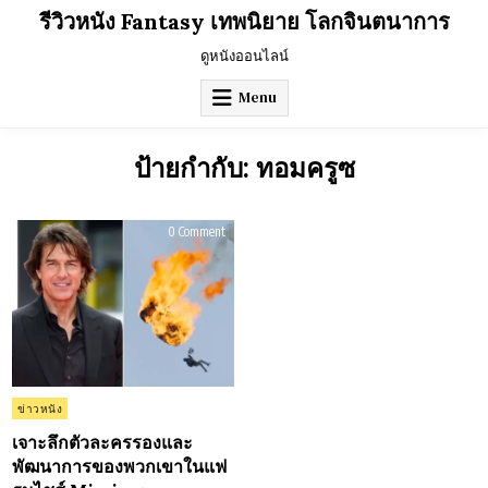
Skip
รีวิวหนัง Fantasy เทพนิยาย โลกจินตนาการ
to
content
ดูหนังออนไลน์
Menu
ป้ายกำกับ:
ทอมครูซ
on
0 Comment
เจาะ
ลึก
ตัว
ละคร
รอง
และ
พัฒนาการ
ของ
พวก
เขา
ใน
แฟ
รน
Posted
ข่าวหนัง
ไชส์
in
Mission:
Impossible
เจาะลึกตัวละครรองและ
–
พัฒนาการของพวกเขาในแฟ
The
Final