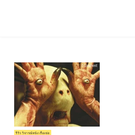
Skip
to
content
on
0 Comment
รีวิว
Pan’s
Labyrinth
แพน’s
ลา
บิ
ริน
ธ์
(2006)
Posted
รีวิว วิจารณ์หนัง เรื่องย่อ