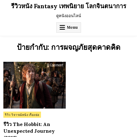
Skip
รีวิวหนัง Fantasy เทพนิยาย โลกจินตนาการ
to
content
ดูหนังออนไลน์
Menu
ป้ายกำกับ:
การผจญภัยสุดคาดคิด
on
0 Comment
รีวิว
The
Hobbit:
An
Unexpected
Journey
(2012)
Posted
รีวิว วิจารณ์หนัง เรื่องย่อ
in
รีวิว The Hobbit: An
Unexpected Journey