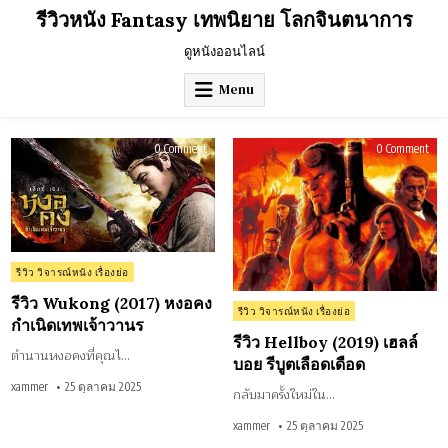
Skip
รีวิวหนัง Fantasy เทพนิยาย โลกจินตนาการ
to
content
ดูหนังออนไลน์
Menu
on
on
0 Comment
0 Comment
รีวิว
รีวิว
Wukong
Hell
(2017)
(201
หงอ
เฮ
คง
ลล์
กำเนิด
บอ
เทพเจ้า
รี
วานร
บูต
เลื
เดื
Posted
รีวิว วิจารณ์หนัง เรื่องย่อ
in
รีวิว Wukong (2017) หงอคง
Posted
รีวิว วิจารณ์หนัง เรื่องย่อ
กำเนิดเทพเจ้าวานร
in
รีวิว Hellboy (2019) เฮลล์
ตำนานหงอคงที่คุณไ…
บอย รีบูตเลือดเดือด
xammer
25 ตุลาคม 2025
กลับมาครั้งใหม่ใน…
xammer
25 ตุลาคม 2025