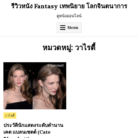
Skip
รีวิวหนัง Fantasy เทพนิยาย โลกจินตนาการ
to
content
ดูหนังออนไลน์
Menu
หมวดหมู่:
วาไรตี้
on
0 Comment
ประวัติ
นัก
แสดง
ระดับ
ตำนาน
เคต
แบ
ลน
เชตต์
(Cate
Blanchett)
Posted
วาไรตี้
in
ประวัตินักแสดงระดับตำนาน
เคต แบลนเชตต์ (Cate